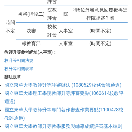
評會
院教
待6位外審意見回覆後再進
複審(階段二)
院
評會
行院複審作業
時間
校教
不定
決審
人事室
(時間不定)
評會
報教育部
人事室
(時間不定)
教師升等參考網址(人事室)：
校升等相關法規
校升等相關表單
辦法規章
國立東華大學教師升等評審辦法 (1080529校務會議通過)
國立東華大學理工學院教師升等評審要點(1060614校教評
通過)
國立東華大學教師升等專門著作審查作業要點(1100428校
教評通過)
國立東華大學教師升等教學服務與輔導成績評審基本準則