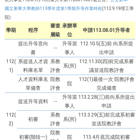
國立東華大學教師113學年度第1學期升等作業時程
(112.9.19理工學
院)
審查
承辦單
學期
程序
申請113.08.01升等者
層級
位
提出升等意向
升等當
112.10.5(五)前 向系所提
--
書
事人
出申請
112(
系提送人才資
系教
112.11.30(四)前完成系審
系(所)
1)
料庫名單
評會
議並送院教評會
人才資料庫名
院教
112(1)最後一次 院教評會
院
單備查
評會
完成備查
升等當
113.2.28(三)前向系所提出
提送升等資料
--
事人
申請
112(
系教
113.3.29(五)前完成系初審
初審
系(所)
2)
評會
並送院教評會
院教
初審(階段一)
院
113.4月底完成院初審