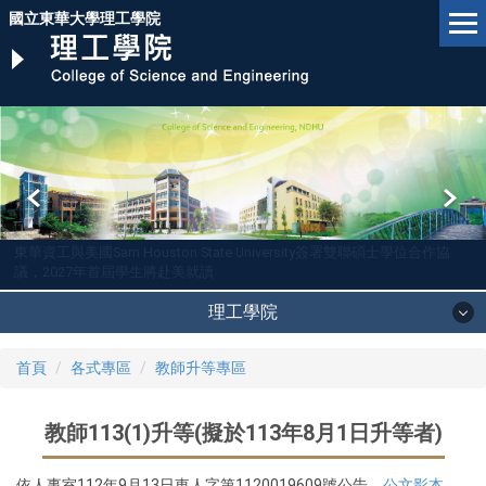
跳
國立東華大學理工學院
到
主
要
內
容
區
東華資工與美國Sam Houston State University簽署雙聯碩士學位合作協
議，2027年首屆學生將赴美就讀
理工學院
首頁
各式專區
教師升等專區
教師113(1)升等(擬於113年8月1日升等者)
依人事室112年9月13日東人字第1120019609號公告。
公文影本