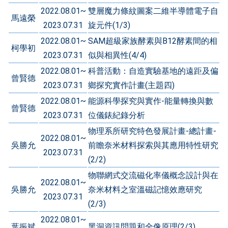
2022.08.01~
雙層魔力條紋圖案二維半導體電子自
馬遠榮
2023.07.31
旋元件(1/3)
2022.08.01~
SAM超級家族酵素與B12酵素間的相
柯學初
2023.07.31
似與相異性(4/4)
2022.08.01~
科普活動：自造實驗基地的遠距及偏
曾賢德
2023.07.31
鄉探究實作計畫(主題四)
2022.08.01~
能源科學探究與實作-能量轉換與數
曾賢德
2023.07.31
位儀錶紀錄分析
物理系所研究特色發展計畫-總計畫-
2022.08.01~
吳勝允
前瞻奈米材料探索與其應用特性研究
2023.07.31
(2/2)
物聯網式交流磁化率儀概念設計與在
2022.08.01~
吳勝允
奈米材料之室溫磁記憶效應研究
2023.07.31
(2/3)
2022.08.01~
葉振斌
黑洞資訊問題和全像原理(2/3)