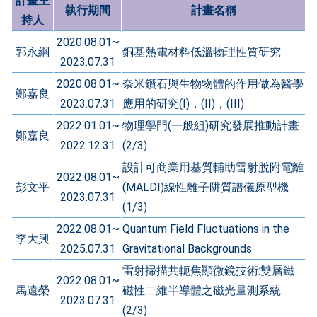
計畫主
執行期間
計畫名稱
持人
2020.08.01~
郭永綱
銅基熱電材料低溫物理性質研究
2023.07.31
2020.08.01~
奈米鑽石與生物物體的作用做為醫學
鄭嘉良
2023.07.31
應用的研究(I)，(II)，(III)
2022.01.01~
物理學門(一般組)研究發展推動計畫
鄭嘉良
2022.12.31
(2/3)
設計可商業用基質輔助雷射脫附電離
2022.08.01~
彭文平
(MALDI)線性離子阱質譜儀原型機
2023.07.31
(1/3)
2022.08.01~
Quantum Field Fluctuations in the
李大興
2025.07.31
Gravitational Backgrounds
雷射掃描共軛焦顯微鏡技術:雙層鐵
2022.08.01~
馬遠榮
磁性二維半導體之磁光量測系統
2023.07.31
(2/3)