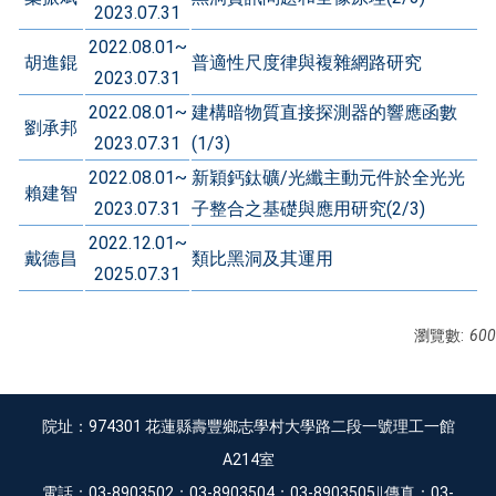
2023.07.31
2022.08.01~
胡進錕
普適性尺度律與複雜網路研究
2023.07.31
2022.08.01~
建構暗物質直接探測器的響應函數
劉承邦
2023.07.31
(1/3)
2022.08.01~
新穎鈣鈦礦/光纖主動元件於全光光
賴建智
2023.07.31
子整合之基礎與應用研究(2/3)
2022.12.01~
戴德昌
類比黑洞及其運用
2025.07.31
瀏覽數:
600
院址：974301 花蓮縣壽豐鄉志學村大學路二段一號理工一館
A214室
電話：03-8903502；03-8903504；03-8903505∥傳真：03-