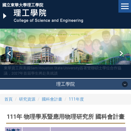
跳
國立東華大學理工學院
到
主
要
內
容
區
東華資工與美國Sam Houston State University簽署雙聯碩士學位合作協
議，2027年首屆學生將赴美就讀
理工學院
首頁
研究資源
國科會計畫
111年度
111年 物理學系暨應用物理研究所 國科會計畫