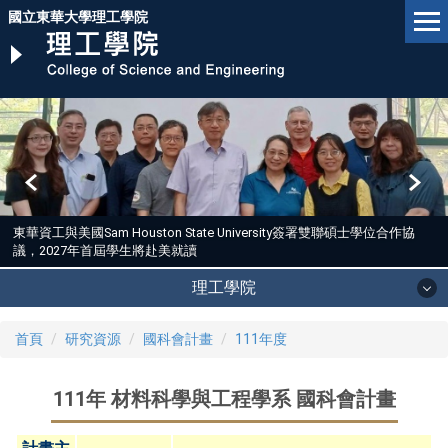
跳
國立東華大學理工學院
到
主
要
內
容
區
東華資工與美國Sam Houston State University簽署雙聯碩士學位合作協
議，2027年首屆學生將赴美就讀
理工學院
首頁
研究資源
國科會計畫
111年度
111年 材料科學與工程學系 國科會計畫