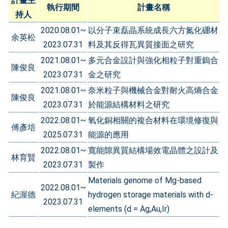
計畫主
執行期間
計畫名稱
持人
2020.08.01~
以分子束磊晶系統成長六方氮化硼材
余英松
2023.07.31
料及其反得瓦異質接面之研究
2021.08.01~
多元合金設計與強化相粒子對重鎢合
陳俊良
2023.07.31
金之研究
2021.08.01~
奈米粒子與機械合金對耐火高熵合金
陳俊良
2023.07.31
於能源結構材料之研究
2022.08.01~
氧化銅相關的複合材料在環境修復與
傅彥培
2025.07.31
能源的應用
2022.08.01~
寬能隙異質結構場效電晶體之設計及
林育賢
2023.07.31
製作
Materials genome of Mg-based
2022.08.01~
紀渥德
hydrogen storage materials with d-
2023.07.31
elements (d = Ag,Au,Ir)