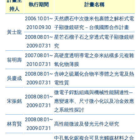
計畫主
執行期間
計畫名稱
持人
2006.10.01~
天然鑽石中次微米包裹體之解析式電
2010.09.30
子顯微鏡研究－台俄國際合作計畫
黃士龍
2008.08.01~
星芒石榴子石之穿透式電子顯微鏡研
2009.07.31
究
2007.08.01~
高硬度透明導電之奈米結構多元複雜
翁明壽
2010.07.31
氧化物薄膜
2008.08.01~
含砷之硫屬化合物半導體之光電及熱
吳慶成
2009.07.31
電性質
微電子銲點組織與機械性能關連性─
2008.08.01~
宋振銘
應變速率、尺寸微小化以及冶金效應
2009.07.31
之系統性探討
2008.08.01~
林育賢
高性能微波及發光元件之研究
2009.07.31
中孔氧化鈮複合可見光觸媒材料之合