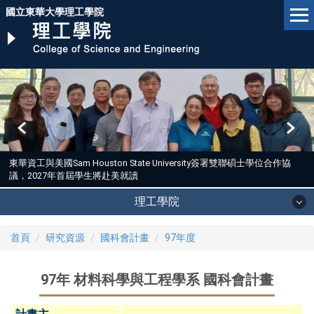
跳
國立東華大學理工學院
到
主
要
內
容
區
東華資工與美國Sam Houston State University簽署雙聯碩士學位合作協
議，2027年首屆學生將赴美就讀
理工學院
首頁
研究資源
國科會計畫
97年度
97年 材料科學與工程學系 國科會計畫