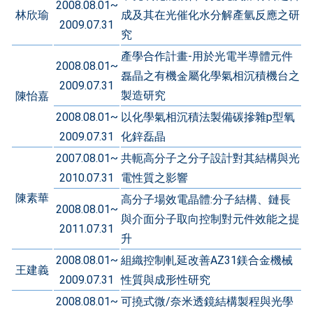
2008.08.01~
林欣瑜
成及其在光催化水分解產氫反應之研
2009.07.31
究
產學合作計畫-用於光電半導體元件
2008.08.01~
磊晶之有機金屬化學氣相沉積機台之
2009.07.31
製造研究
陳怡嘉
2008.08.01~
以化學氣相沉積法製備碳摻雜p型氧
2009.07.31
化鋅磊晶
2007.08.01~
共軛高分子之分子設計對其結構與光
2010.07.31
電性質之影響
陳素華
高分子場效電晶體:分子結構、鏈長
2008.08.01~
與介面分子取向控制對元件效能之提
2011.07.31
升
2008.08.01~
組織控制軋延改善AZ31鎂合金機械
王建義
2009.07.31
性質與成形性研究
2008.08.01~
可撓式微/奈米透鏡結構製程與光學