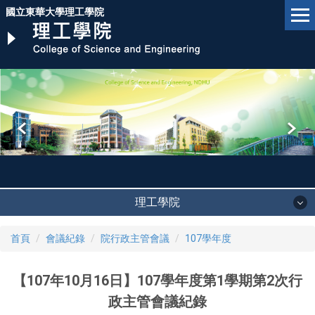
跳
國立東華大學理工學院
到
主
要
內
容
區
理工學院
首頁
會議紀錄
院行政主管會議
107學年度
【107年10月16日】107學年度第1學期第2次行
政主管會議紀錄