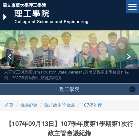
跳
國立東華大學理工學院
到
主
要
內
容
區
東華資工與美國Sam Houston State University簽署雙聯碩士學位合作協
議，2027年首屆學生將赴美就讀
理工學院
首頁
會議紀錄
院行政主管會議
107學年度
【107年09月13日】107學年度第1學期第1次行
政主管會議紀錄