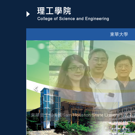
跳
到
主
要
內
東華大學
容
區
東華資工與美國Sam Houston State Univer