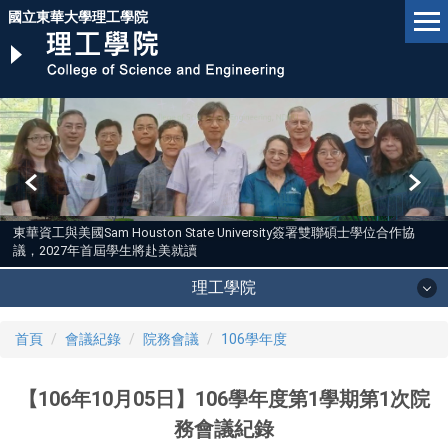
跳
國立東華大學理工學院
到
主
要
內
容
區
東華資工與美國Sam Houston State University簽署雙聯碩士學位合作協
議，2027年首屆學生將赴美就讀
理工學院
首頁
會議紀錄
院務會議
106學年度
【106年10月05日】106學年度第1學期第1次院
務會議紀錄