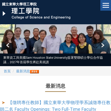
跳
國立東華大學理工學院
到
主
要
內
容
區
東華資工與美國Sam Houston State University簽署雙聯碩士學位合作協
議，2027年首屆學生將赴美就讀
首頁
最新消息
最新消息
【徵聘專任教師】國立東華大學物理學系誠徵專任教
師二名 Faculty Openings: Two Full-Time Faculty